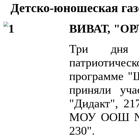
Детско-юношеская газ
ВИВАТ, "О
Три дня 
патриотич
программе "Ш
приняли у
"Дидакт", 217
МОУ ООШ №
230".