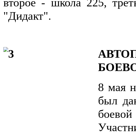
второе - школа 225, тре
"Дидакт".
АВТ
БОЕВ
8 мая 
был да
боевой
Участ