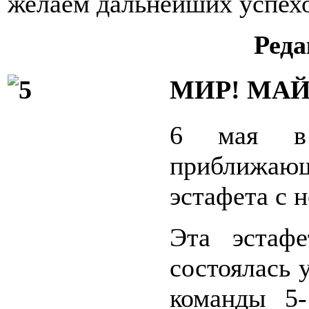
желаем дальнейших успехо
Реда
МИР! МАЙ
6 мая в
приближающ
эстафета с 
Эта эстаф
состоялась 
команды 5-