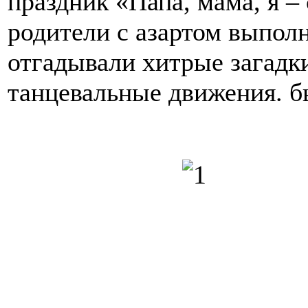
праздник «Папа, мама, я –
родители с азартом выпол
отгадывали хитрые загадк
танцевальные движения. б