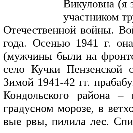
Викуловна (я 
участником тр
Оте­чественной войны. Вой
года. Осенью 1941 г. он
(мужчины были на фронте)
село Кучки Пензенской 
Зимой 1941-42 гг. прабаб
Кондольского рай­она –
градусном морозе, в ветх
вые рвы, пилила лес. Спи