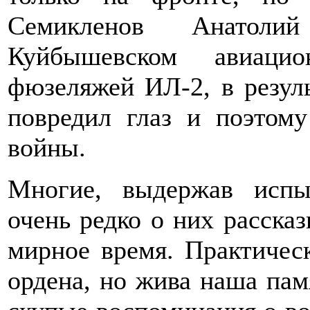
Семикленов Анатоли
Куйбышевском авиацио
фюзеляжей ИЛ-2, в ре­зул
по­вредил глаз и поэтом
войны.
Многие, выдержав испы
очень редко о них рас­ска
мир­ное время. Практичес
ордена, но жива наша па­