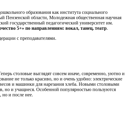
дошкольного образования как института социального
ный Пензенской области, Молодежная общественная научная
ский государственный педагогический университет им.
чество 5+» по направлениям: вокал, танец, театр
.
дерации с преподавателями.
перь столовые выглядят совсем иначе, современно, уютно и
вание не только красиво, но и очень удобно: электрические
 весов и машинки для нарезания хлеба. Новыми столовыми
в, но и учащиеся. Особенной популярностью пользуются
 но и после нее.