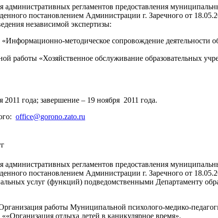
ния административных регламентов предоставления муниципаль
денного постановлением Администрации г. Заречного от 18.05.2
едения независимой экспертизы:
«Информационно-методическое сопровождение деятельности об
й работы «Хозяйственное обслуживание образовательных учре
 2011 года; завершение – 19 ноября 2011 года.
ного:
office@gorono.zato.ru
уг
ния административных регламентов предоставления муниципаль
денного постановлением Администрации г. Заречного от 18.05.2
льных услуг (функций) подведомственными Департаменту образ
рганизация работы Муниципальной психолого-медико-педагог
«Организация отдыха детей в каникулярное время».