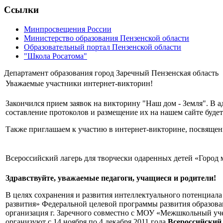
Ссылки
Минпросвещения России
Министерство образования Пензенской области
Образовательный портал Пензенской области
"Школа Росатома"
Департамент образования город Заречный Пензенская область
Уважаемые участники интернет-викторин!
Закончился прием заявок на викторину "Наш дом - Земля". В 
составление протоколов и размещение их на нашем сайте будет
Также приглашаем к участию в интернет-викторине, посвяще
Всероссийский лагерь для творчески одаренных детей «Город 
Здравствуйте, уважаемые педагоги, учащиеся и родители!
В целях сохранения и развития интеллектуального потенциала
развития» Федеральной целевой программы развития образова
организация г. Заречного совместно с МОУ «Межшкольный уч
организуют с 14 ноября по 4 декабря 2011 года
Всероссийский 