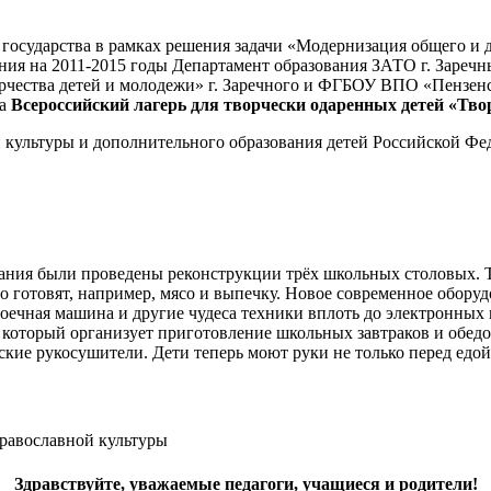
 государства в рамках решения задачи «Модернизация общего и 
ния на 2011-2015 годы Департамент образования ЗАТО г. Зареч
рчества детей и молодежи» г. Заречного и ФГБОУ ВПО «Пензен
да
Всероссийский лагерь для творчески одаренных детей «Твор
 культуры и дополнительного образования детей Российской Фе
ания были проведены реконструкции трёх школьных столовых. Те
о готовят, например, мясо и выпечку. Новое современное оборудо
моечная машина и другие чудеса техники вплоть до электронных
 который организует приготовление школьных завтраков и обедо
ие рукосушители. Дети теперь моют руки не только перед едой,
православной культуры
Здравствуйте, уважаемые педагоги, учащиеся и родители!