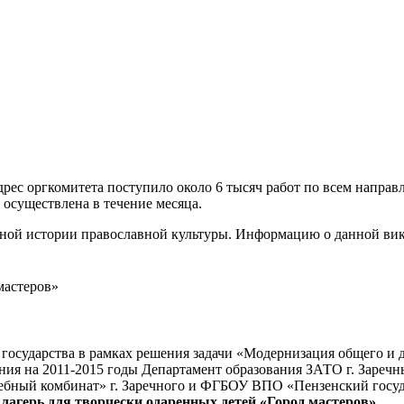
адрес оргкомитета поступило около 6 тысяч работ по всем напр
 осуществлена в течение месяца.
нной истории православной культуры. Информацию о данной ви
мастеров»
 государства в рамках решения задачи «Модернизация общего и 
ния на 2011-2015 годы Департамент образования ЗАТО г. Зареч
ебный комбинат» г. Заречного и ФГБОУ ВПО «Пензенский госуда
лагерь для творчески одаренных детей «Город мастеров»
.