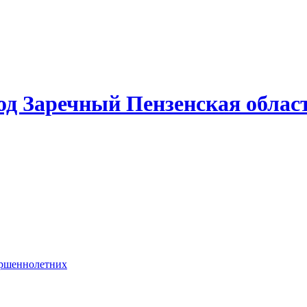
од Заречный Пензенская облас
ершеннолетних